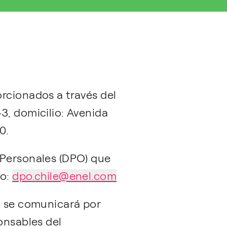
orcionados a través del
3, domicilio: Avenida
0.
 Personales (DPO) que
co:
dpo.chile@enel.com
s, se comunicará por
onsables del