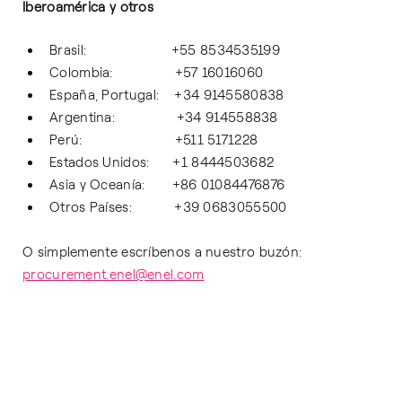
Iberoamérica y otros
Brasil: +55 8534535199
Colombia: +57 16016060
España, Portugal: +34 9145580838
Argentina: +34 914558838
Perú: +511 5171228
Estados Unidos: +1 8444503682
Asia y Oceanía: +86 01084476876
Otros Países: +39 0683055500
O simplemente escríbenos a nuestro buzón:
procurement.enel@enel.com