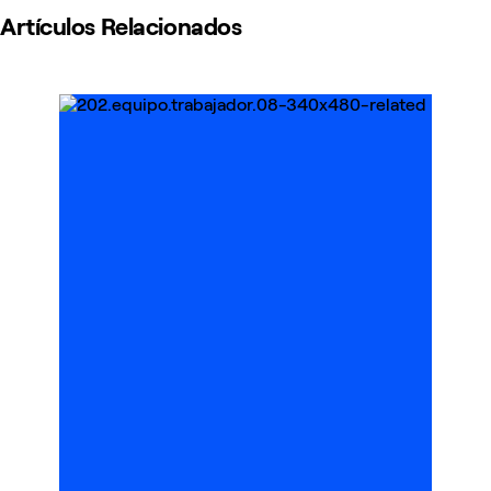
Proveedores
Artículos Relacionados
y
Contratistas