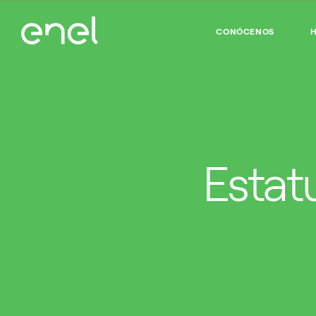
CONÓCENOS
H
Estat