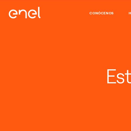
CONÓCENOS
H
Es