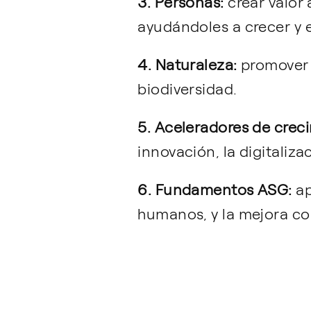
3. Personas:
crear valor 
ayudándoles a crecer y e
4. Naturaleza:
promover l
biodiversidad.
5. Aceleradores de crec
innovación, la digitaliza
6. Fundamentos ASG:
ap
humanos, y la mejora con