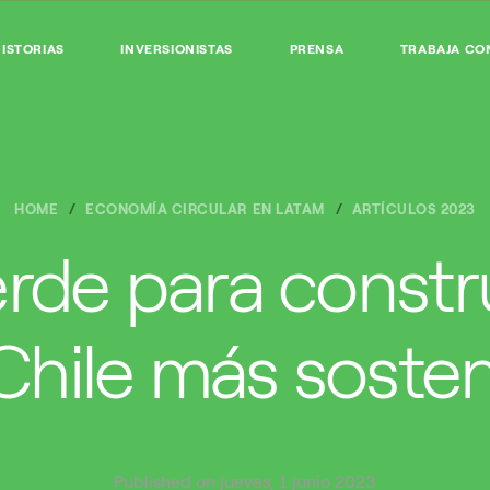
ISTORIAS
INVERSIONISTAS
PRENSA
TRABAJA CO
HOME
ECONOMÍA CIRCULAR EN LATAM
ARTÍCULOS 2023
rde para constru
Chile más sosten
Published on jueves, 1 junio 2023