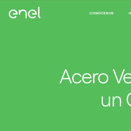
CONÓCENOS
H
Acero Ve
un 