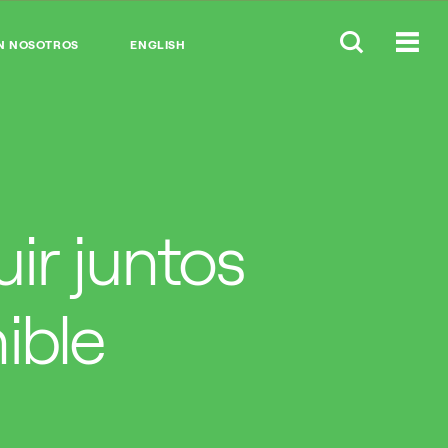
N NOSOTROS
ENGLISH
ir juntos
ible