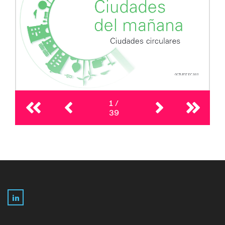
1
/
39
LinkedIn